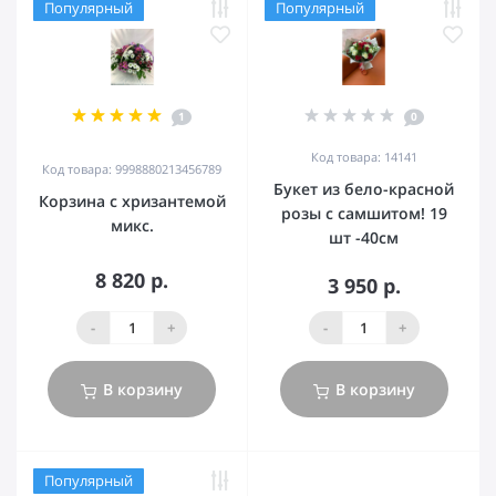
Популярный
Популярный
1
0
Код товара: 14141
Код товара: 9998880213456789
Букет из бело-красной
Корзина с хризантемой
розы с самшитом! 19
микс.
шт -40см
8 820 р.
3 950 р.
-
+
-
+
В корзину
В корзину
Популярный