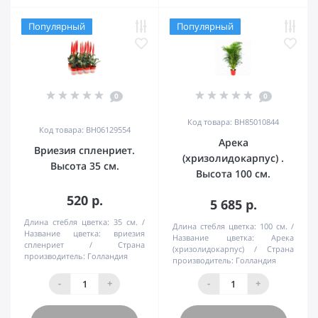
Популярный
Популярный
0
0
Код товара: BH85010844
Код товара: BH06129554
Арека
Вриезия спленриет.
(хризолидокарпус) .
Высота 35 см.
Высота 100 см.
520 р.
5 685 р.
Длина стебля цветка:
35 см.
Длина стебля цветка:
100 см.
Название цветка:
вриезия
Название цветка:
Арека
спленриет
Страна
(хризолидокарпус)
Страна
производитель:
Голландия
производитель:
Голландия
-
+
-
+