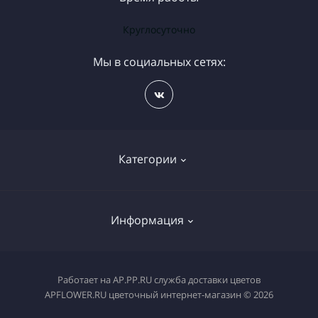
Круглосуточно
Мы в социальных сетях:
Категории
Бесплатная доставка цветов
Информация
Букет на день рождения
Букеты Калач на Дону
Доставка еды Калач на Дону
Работает на
AP.PP.RU служба доставки цветов
Магазин ВОЗДУШНЫХ ШАРОВ
APFLOWER.RU цветочный интернет-магазин © 2026
Доставка цветов Калач на Дону
Горшечные цветы