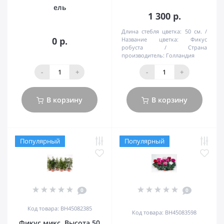
ель
1 300 р.
Длина стебля цветка:
50 см.
0 р.
Название цветка:
Фикус
робуста
Страна
производитель:
Голландия
-
+
-
+
В корзину
В корзину
Популярный
Популярный
0
0
Код товара: BH45082385
Код товара: BH45083598
Фикус микс. Высота 50