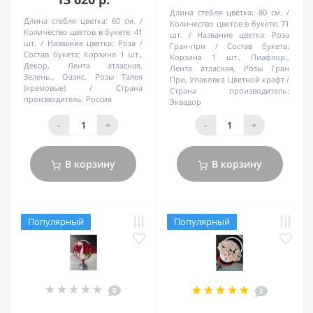
Длина стебля цветка:
80 см.
Длина стебля цветка:
60 см.
Количество цветов в букете:
71
Количество цветов в букете:
41
шт.
Название цветка:
Роза
шт.
Название цветка:
Роза
Гран-при
Состав букета:
Состав букета:
Корзина 1 шт.,
Корзина 1 шт., Пиафлор.,
Декор, Лента атласная,
Лента атласная, Розы Гран
Зелень., Оазис, Розы Талея
При, Упаковка Цветной крафт
(кремовые)
Страна
Страна производитель:
производитель:
Россия
Эквадор
-
+
-
+
В корзину
В корзину
Популярный
Популярный
0
2