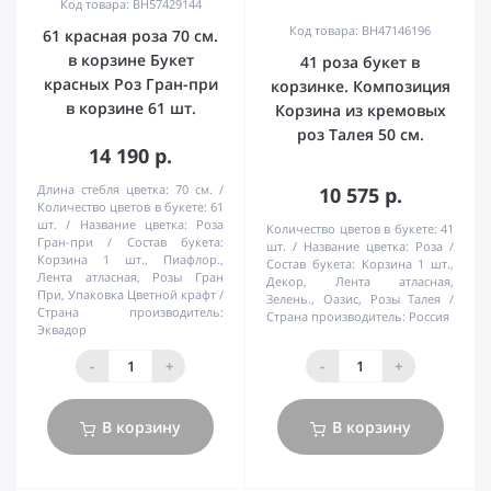
Код товара: BH57429144
Код товара: BH47146196
61 красная роза 70 см.
в корзине Букет
41 роза букет в
красных Роз Гран-при
корзинке. Композиция
в корзине 61 шт.
Корзина из кремовых
роз Талея 50 см.
14 190 р.
Длина стебля цветка:
70 см.
10 575 р.
Количество цветов в букете:
61
шт.
Название цветка:
Роза
Количество цветов в букете:
41
Гран-при
Состав букета:
шт.
Название цветка:
Роза
Корзина 1 шт., Пиафлор.,
Состав букета:
Корзина 1 шт.,
Лента атласная, Розы Гран
Декор, Лента атласная,
При, Упаковка Цветной крафт
Зелень., Оазис, Розы Талея
Страна производитель:
Страна производитель:
Россия
Эквадор
-
+
-
+
В корзину
В корзину