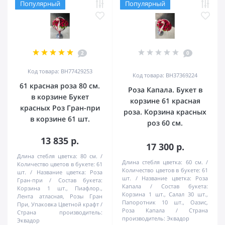
Популярный
Популярный
2
0
Код товара: BH77429253
Код товара: BH37369224
61 красная роза 80 см.
Роза Капала. Букет в
в корзине Букет
корзине 61 красная
красных Роз Гран-при
роза. Корзина красных
в корзине 61 шт.
роз 60 см.
13 835 р.
17 300 р.
Длина стебля цветка:
80 см.
Длина стебля цветка:
60 см.
Количество цветов в букете:
61
Количество цветов в букете:
61
шт.
Название цветка:
Роза
шт.
Название цветка:
Роза
Гран-при
Состав букета:
Капала
Состав букета:
Корзина 1 шт., Пиафлор.,
Корзина 1 шт., Салал 30 шт.,
Лента атласная, Розы Гран
Папоротник 10 шт., Оазис,
При, Упаковка Цветной крафт
Роза Капала
Страна
Страна производитель:
производитель:
Эквадор
Эквадор