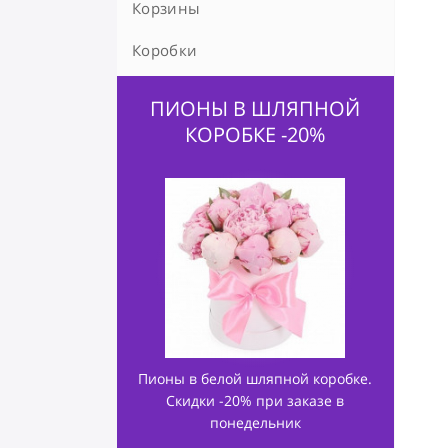
Свидание цветы
Вьющиеся
Корзины
Всё для шашлыка
До 50 см.
Коробки
Кактусы, Суккуленты
ПИОНЫ В ШЛЯПНОЙ
Орхидеи
КОРОБКЕ -20%
От 100 см.
От 60 до 100 см.
Фикусы
Цветущие растения
Экзотические растения
Пионы в белой шляпной коробке.
Скидки -20% при заказе в
понедельник