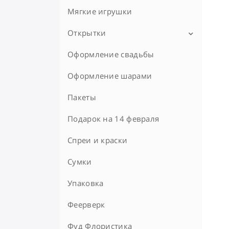
Дону
Мягкие игрушки
Бургеры
Бургеры
Открытки
Вок
Оформление свадьбы
Конверт для денег
Десерты
Оформление шарами
Дессерты
Пакеты
Детское меню
Подарок на 14 февраля
Доставка
Спреи и краски
Завтраки и обеды
Сумки
Бургеры
Комбо
Упаковка
Кофе
Феерверк
Напитки
Фуд Флористика