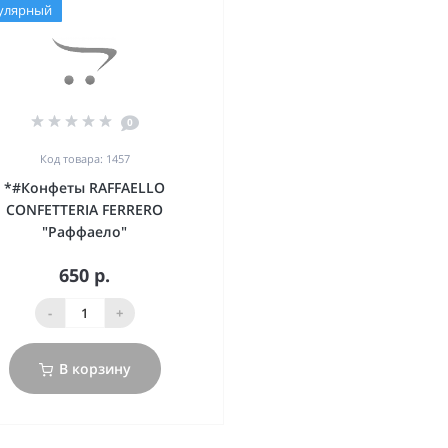
улярный
0
Код товара: 1457
*#Конфеты RAFFAELLO
CONFETTERIA FERRERO
"Раффаело"
650 р.
-
+
В корзину