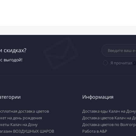
и скидках?
с выгодой!
Я прочитал
О
атегории
Информация
сплатная доставка цветов
Доставка еды Калач на Дону
кет на день рождения
Доставка цветов Калач на Д
кеты Калач на Дону
Доставка цветов по Волгогр
агазин ВОЗДУШНЫХ ШАРОВ
Работа в А&P