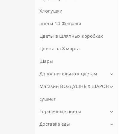
Пицца
Хлопушки
ПП Меню
цветы 14 Февраля
Роллы
Цветы в шляпных коробках
Сеты из суши и роллов
Цветы на 8 марта
Снеки
Шары
Соусы
Дополнительно к цветам
Шаурма
Магазин ВОЗДУШНЫХ ШАРОВ
Мягкие игрушки
Картофель
Топерры
сушиап
Букет на Рождение ребенка
Ленты
День Матери цветы
Горшечные цветы
Вазы
День рождения цветы
Доставка еды
Горшечка