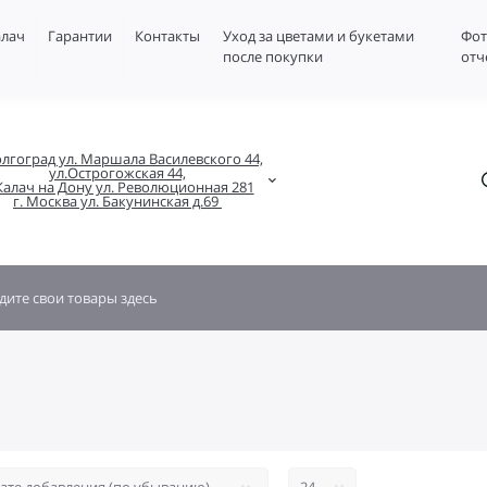
алач
Гарантии
Контакты
Уход за цветами и букетами
Фот
после покупки
отч
олгоград ул. Маршала Василевского 44,

ул.Острогожская 44,

 Калач на Дону ул. Революционная 281

г. Москва ул. Бакунинская д.69 