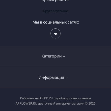
Круглосуточно
Мы в социальных сетях:
Категории
Бесплатная доставка цветов
Информация
Букет на день рождения
Букеты Калач на Дону
Доставка еды Калач на Дону
Работает на
AP.PP.RU служба доставки цветов
Магазин ВОЗДУШНЫХ ШАРОВ
APFLOWER.RU цветочный интернет-магазин © 2026
Доставка цветов Калач на Дону
Горшечные цветы