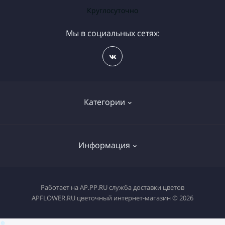
Круглосуточно
Мы в социальных сетях:
Категории
Бесплатная доставка цветов
Информация
Букет на день рождения
Букеты Калач на Дону
Доставка еды Калач на Дону
Работает на
AP.PP.RU служба доставки цветов
Магазин ВОЗДУШНЫХ ШАРОВ
APFLOWER.RU цветочный интернет-магазин © 2026
Доставка цветов Калач на Дону
Горшечные цветы
Доставка цветов по Волгограду
❅