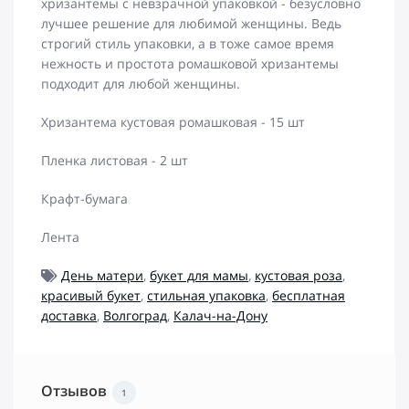
хризантемы с невзрачной упаковкой - безусловно
лучшее решение для любимой женщины. Ведь
строгий стиль упаковки, а в тоже самое время
нежность и простота ромашковой хризантемы
подходит для любой женщины.
Хризантема кустовая ромашковая - 15 шт
Пленка листовая - 2 шт
Крафт-бумага
Лента
День матери
,
букет для мамы
,
кустовая роза
,
красивый букет
,
стильная упаковка
,
бесплатная
доставка
,
Волгоград
,
Калач-на-Дону
Отзывов
1