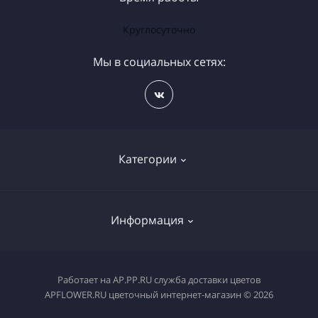
Круглосуточно
Мы в социальных сетях:
Категории
Бесплатная доставка цветов
Информация
Букет на день рождения
Букеты Калач на Дону
Доставка еды Калач на Дону
Работает на
AP.PP.RU служба доставки цветов
Магазин ВОЗДУШНЫХ ШАРОВ
APFLOWER.RU цветочный интернет-магазин © 2026
Доставка цветов Калач на Дону
Горшечные цветы